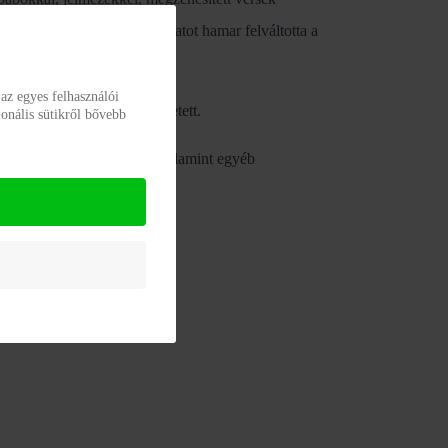
 kezdeti visszafogott hangulatot hamar felváltotta a
az egyes felhasználói
ismét gondtalan gyermek lehetett.
onális sütikről bővebb
oktatási intézményekben, valamint egyéb
ánlást a szülőknek!