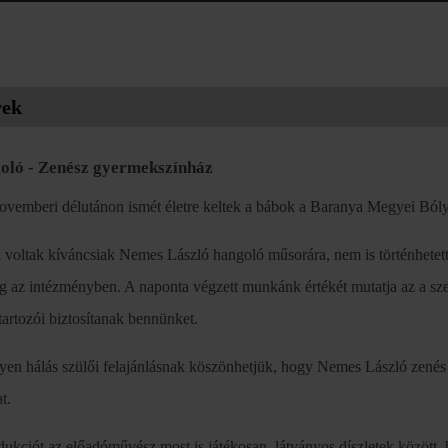
rek
oló - Zenész gyermekszínház
ovemberi délutánon ismét életre keltek a bábok a Baranya Megyei Bóly
 voltak kíváncsiak Nemes László hangoló műsorára, nem is történhetett
g az intézményben. A naponta végzett munkánk értékét mutatja az a sze
artozói biztosítanak bennünket.
yen hálás szülői felajánlásnak köszönhetjük, hogy Nemes László zenés 
t.
ukciót az előadóművész most is játékosan, látványos díszletek között,