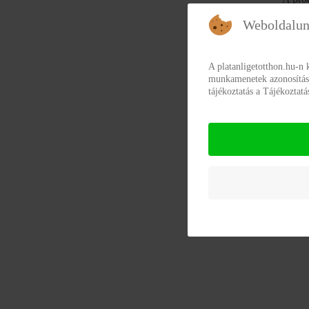
segíts
Weboldalun
lelkes
A platanligetotthon.hu-n 
Felhőt
munkamenetek azonosításár
tájékoztatás a Tájékoztat
Nemes
rendez