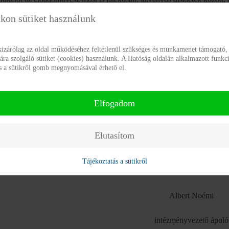
égével adta elő a nézőknek. Az idei előadáson 60 gondozott vett részt; a
kon sütiket használunk
edés, és több lakó is odaadással és átéléssel vett részt a műsorban.
kizárólag az oldal működéséhez feltétlenül szükséges és munkamenet támogató, 
len, boldog órát tölthettünk együtt, ahol kicsi és nagy egy rövid időre 
a szolgáló sütiket (cookies) használunk. A Hatóság oldalán alkalmazott funkci
ás a sütikről gomb megnyomásával érhető el.
 László zenés, szórakoztató műsorait 1995 óta adja elő művelődési és 
vényeken, határokon innen és túl. Hálásan köszönjük a nagylelkű felaj
Elfogadom
Elutasítom
2016. november 23.
Tájékoztatás a sütikről
Albert Noémi
intézményvezető ápoló