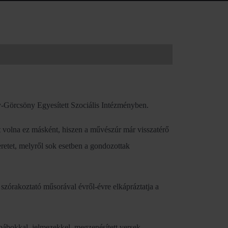
-Görcsöny Egyesített Szociális Intézményben.
 volna ez másként, hiszen a művészúr már visszatérő
retet, melyről sok esetben a gondozottak
szórakoztató műsorával évről-évre elkápráztatja a
 bábokkal, jelmezekkel, megzenésített versek