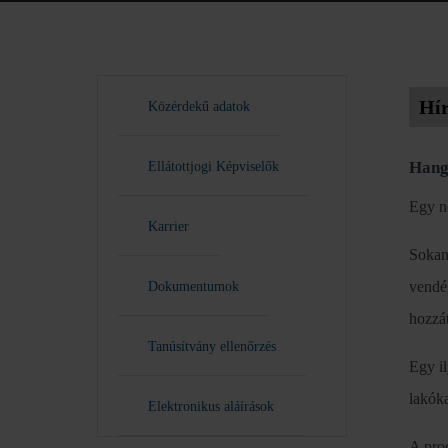
Hí
Közérdekű adatok
Hang
Ellátottjogi Képviselők
Egy n
Karrier
Sokan
vendé
Dokumentumok
hozzát
Tanúsítvány ellenőrzés
Egy il
lakóka
Elektronikus aláírások
A prod