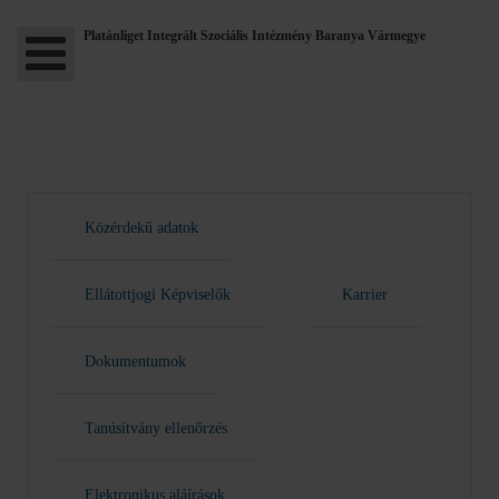
Platánliget Integrált Szociális Intézmény Baranya Vármegye
Közérdekű adatok
Ellátottjogi Képviselők
Karrier
Dokumentumok
Tanúsítvány ellenőrzés
Elektronikus aláírások