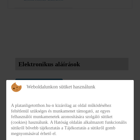
Elektronikus aláírások
KATEGÓRIÁK
Weboldalunkon sütiket használunk
Elektronikus aláírások
Elektronikus aláírás, elektronikus bélyegzés és
A platanligetotthon.hu-n kizárólag az oldal működéséhez
feltétlenül szükséges és munkamenet támogató, az egyes
elektronikus tanúsítványkezelés szabályzata
felhasználói munkamenetek azonosítására szolgáló sütiket
(cookies) használunk. A Hatóság oldalán alkalmazott funkcionális
szabalyzat_elektronikus_alairas.pdf
sütikről bővebb tájékoztatás a Tájékoztatás a sütikről gomb
megnyomásával érhető el.
Részletek
Letöltés