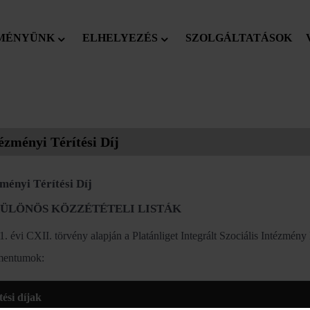
MÉNYÜNK
ELHELYEZÉS
SZOLGÁLTATÁSOK
ézményi Térítési Díj
ményi Térítési Díj
 KÜLÖNÖS KÖZZÉTÉTELI LISTÁK
. évi CXII. törvény alapján a Platánliget Integrált Szociális Intézmény
mentumok:
tési díjak