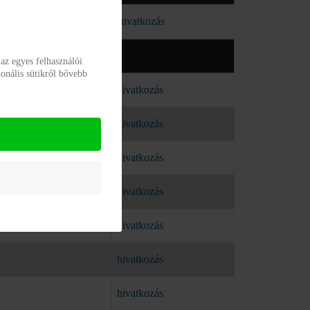
hivatkozás
az egyes felhasználói
onális sütikről bővebb
hivatkozás
hivatkozás
hivatkozás
hivatkozás
hivatkozás
hivatkozás
hivatkozás