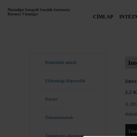
Platánliget Integrált Szociális Intézmény
Baranya Vármegye
CÍMLAP
INTÉZ
Int
Közérdekű adatok
Intéz
Ellátottjogi Képviselők
2.5
Karrier
A 2011
doku
Dokumentumok
Térí
Tanúsítvány ellenőrzés