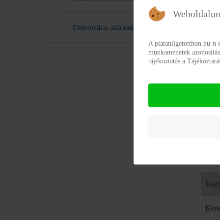
Weboldalun
T
Elektronikus aláírások
Doku
A platanligetotthon.hu-n 
munkamenetek azonosításár
tájékoztatás a Tájékoztat
9/19
9/19
Egés
Jöve
Tájé
Vagy
Kére