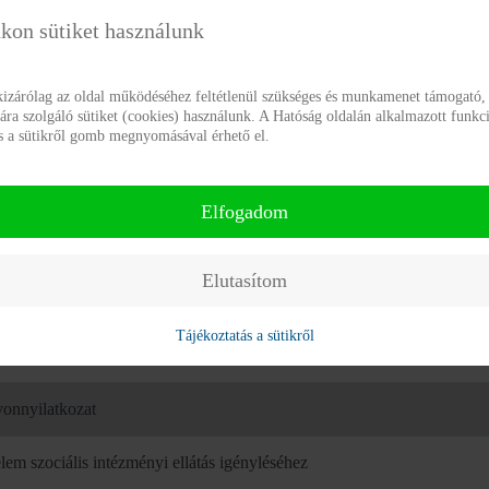
kon sütiket használunk
érítési díjak
mentumok térítési ellátás igényléséhez
kizárólag az oldal működéséhez feltétlenül szükséges és munkamenet támogató, 
a szolgáló sütiket (cookies) használunk. A Hatóság oldalán alkalmazott funkci
ás a sütikről gomb megnyomásával érhető el.
99. (XI. 24.) SzCsM rendelet
99. (XI. 24.) SzCsM rendelet 1. sz. melléklete
Elfogadom
zségi állapotra vonatkozó igazolás
Elutasítom
delemnyilatkozat
Tájékoztatás a sütikről
koztató nyilatkozatok kitöltéséhez
onnyilatkozat
lem szociális intézményi ellátás igényléséhez