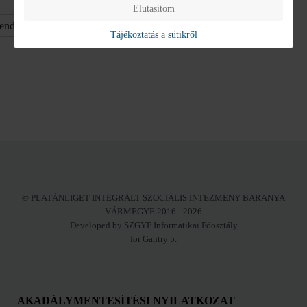
Elutasítom
Kijelzettek
Tájékoztatás a sütikről
száma
© PLATÁNLIGET INTEGRÁLT SZOCIÁLIS INTÉZMÉNY BARANYA
VÁRMEGYE 2016 - 2026
Developed by SZGYF Informatikai Főosztály
for Gantry 5.
AKADÁLYMENTESÍTÉSI NYILATKOZAT