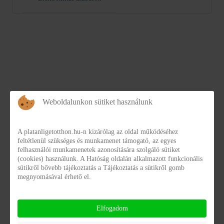
Dokumentumtár
Weboldalunkon sütiket használunk
A platanligetotthon.hu-n kizárólag az oldal működéséhez
STATISZTIKÁK KÖZÉRDEKŰ
ADATOKRÓL
feltétlenül szükséges és munkamenet támogató, az egyes
felhasználói munkamenetek azonosítására szolgáló sütiket
(cookies) használunk. A Hatóság oldalán alkalmazott funkcionális
Statisztikák közérdekű adatokról - Archívum
sütikről bővebb tájékoztatás a Tájékoztatás a sütikről gomb
NAIH 2024 évi jelentés
megnyomásával érhető el.
NAIH_eves_jelentes_2024.pdf
Részletek
Letöltés
Elfogadom