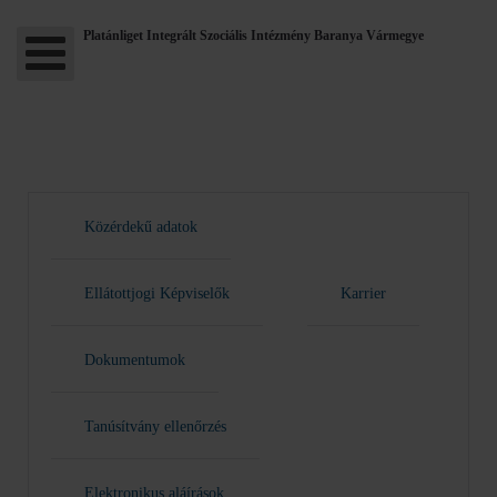
Platánliget Integrált Szociális Intézmény Baranya Vármegye
Közérdekű adatok
Ellátottjogi Képviselők
Karrier
Dokumentumok
Tanúsítvány ellenőrzés
Elektronikus aláírások